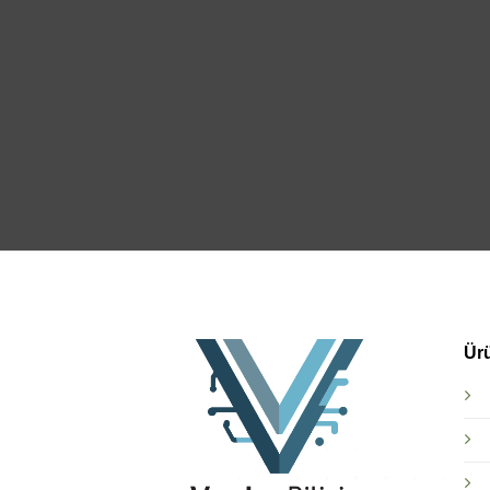
Toplu alımlarınız iç
formumuzu doldurun
bir şekilde tarafını
Ür