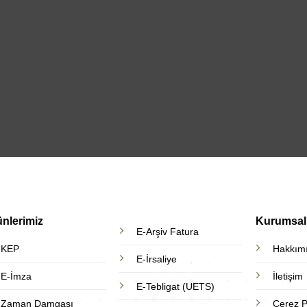
in teklif
 teklifimizi hızlı
za iletelim..
ünlerimiz
Kurumsal
E-Arşiv Fatura
KEP
Hakkım
E-İrsaliye
E-İmza
İletişim
E-Tebligat (UETS)
Zaman Damgası
Çerez Po