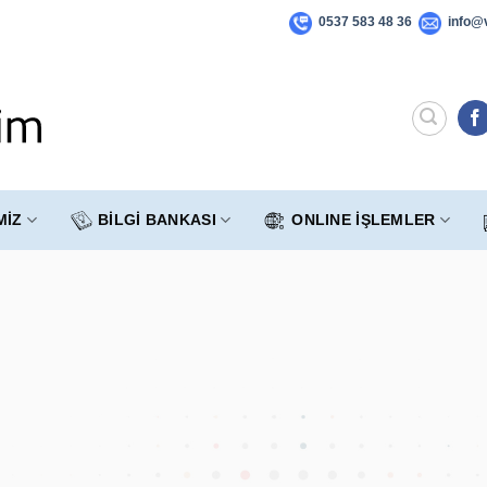
0537 583 48 36
info@v
MİZ
BİLGİ BANKASI
ONLINE İŞLEMLER
lişim olarak çıktığımız bu yolda iş dünyasını geleceğe taşıyan di