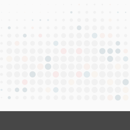
hedefliyoruz.
KEP adresi, e-İmza, e-Fatura ve e-Defter gib
hem bireysel hem de kurumsal müşterilerimi
Vardar Bilişim, müşterilerine teknolojinin 
sunmaktadır.
Şirket olarak belirlediğimiz profesyonellik
hale getirilerek geleceğe taşımayı hedefliy
adapte etmek istiyorsanız doğru adrestesin