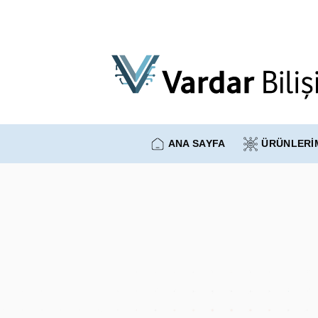
İçeriğe
atla
ANA SAYFA
ÜRÜNLERİ
Hakkımızda
2023 yılı Ekim ayında İstanbul’da Vardar Bi