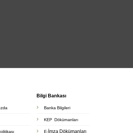
Teklif İste
Bilgi Bankası
ızda
Banka Bilgileri
KEP Dökümanları
İmza Dökümanları
litikası
E-