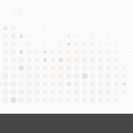
 getirirken şirket olarak en önemli amacımız
k geniş bir alanda dijital hizmet
meyi, iş süreçlerinizi dijital dünyaya uygun
ı sıra dijitalleşen dünyaya işinizi de