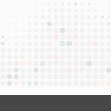
i hizmetlerimizle iş süreçlerini daha kolay, hızlı ve dijital hale
ze her zaman yenilikçi ve güvenilir çözümler üretmektir.
hızla değişen ihtiyaçlarına uyumlu, sürdürülebilir çözümler sunara
, kalite ve güven prensipleri doğrultusunda, müşterilerimizle büyü
oruz. Siz de Vardar Bilişim ile çalışarak sunduğumuz hizmetin yan
iz.