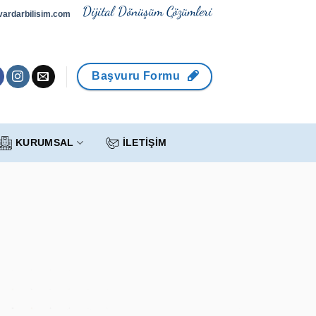
Dijital Dönüşüm Çözümleri
ardarbilisim.com
Başvuru Formu
KURUMSAL
İLETİŞİM
jital yenilikleri müşterilerimize sunmayı